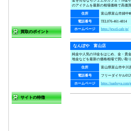
金を売るならジュエルカフェ！18金
出張買取
のアイテムを最新の相場価格で高価
住所
富山県富山市婦中町
宅配買取
電話番号
TEL076-461-4814
ホームページ
https://jewel-cafe.jp/
買取のポイント
買取の基礎知識
なんぼや 富山店
純金や人気の18金をはじめ、金・貴
高く売るコツ
地金などを最新の価格相場で買い取
住所
富山県富山市中川原
買取の注意点
電話番号
フリーダイヤル0120-
買取対象商品
ホームページ
https://nanboya.com/g
サイトの特徴
ご利用ガイド
よくある質問