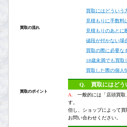
買取にはどういう
見積もりに手数料
買取の流れ
見積もりのあとに
買取方法
値段が付かない場
買取の際に必要な
店頭買取
18歳未満でも買取
出張買取
買取した際の個人
宅配買取
Q. 買取にはど
買取のポイント
A.
一般的には「店頭買取
す。
買取の基礎知識
但し、ショップによって買
高く売るコツ
お問い合わせください。
買取の注意点