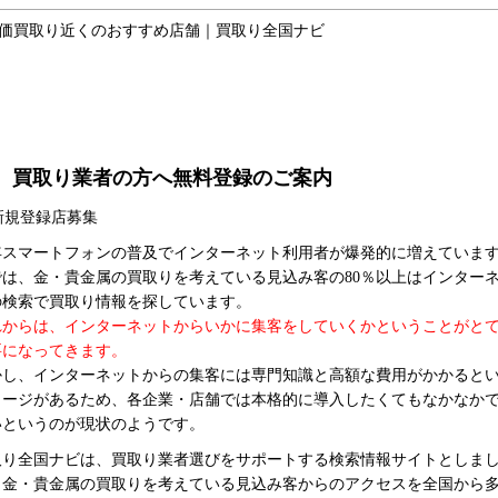
価買取り近くのおすすめ店舗｜買取り全国ナビ
マップ
ご利用ガイド
よくある質問
運
買取り業者の方へ無料登録のご案内
年スマートフォンの普及でインターネット利用者が爆発的に増えていま
では、金・貴金属の買取りを考えている見込み客の80％以上はインター
の検索で買取り情報を探しています。
れからは、インターネットからいかに集客をしていくかということがと
要になってきます。
かし、インターネットからの集客には専門知識と高額な費用がかかると
メージがあるため、各企業・店舗では本格的に導入したくてもなかなか
いというのが現状のようです。
取り全国ナビは、買取り業者選びをサポートする検索情報サイトとしま
、金・貴金属の買取りを考えている見込み客からのアクセスを全国から