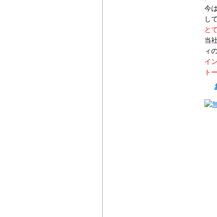
今
し
と
当
ィ
イ
ト