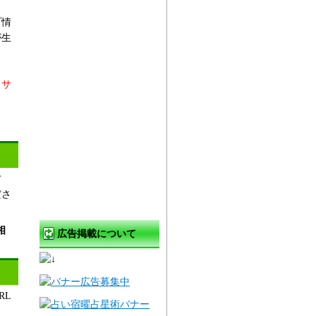
プ情
が生
。
当サ
方
ださ
相
広告掲載について
RL
ま