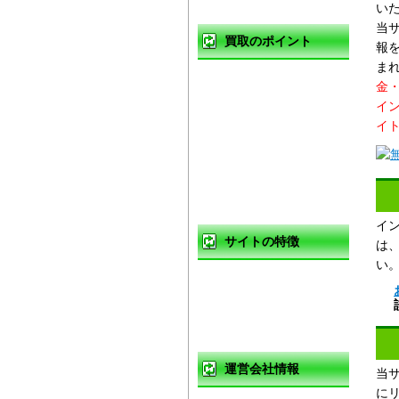
い
当
買取のポイント
報
ま
買取の基礎知識
金
イ
高く売るコツ
イ
買取の注意点
買取対象商品
イ
サイトの特徴
は
い
ご利用ガイド
よくある質問
運営会社情報
当
に