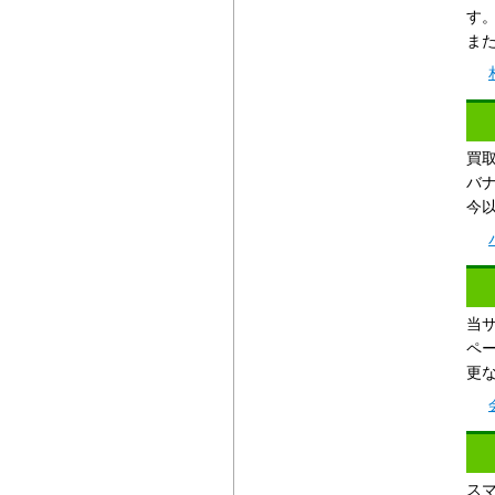
運営会社
す
ま
利用規約
プライバシーポリシー
リンク集
買
バ
今
当
ペ
更
ス