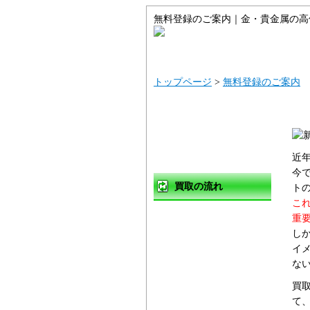
無料登録のご案内｜金・貴金属の高
トップ
サイト
トップページ
>
無料登録のご案内
近
今
買取の流れ
ト
こ
買取方法
重
し
店頭買取
イ
な
出張買取
買
宅配買取
て