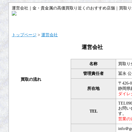
運営会社｜金・貴金属の高価買取り近くのおすすめ店舗｜買取り
トップ
サイトマップ
ご利用ガイ
トップページ
>
運営会社
運営会社
名称
買取り
管理責任者
冨永 
買取の流れ
〒426-0
所在地
静岡県藤
買取方法
ダイレ
TEL090
店頭買取
お問い
TEL
す。
出張買取
営業の
宅配買取
info＠go