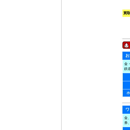
買
お
金
鉄
ホ
ワ
金
券