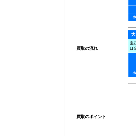
ホ
大
宝
買取の流れ
は
買取方法
ホ
店頭買取
出張買取
宅配買取
買取のポイント
買取の基礎知識