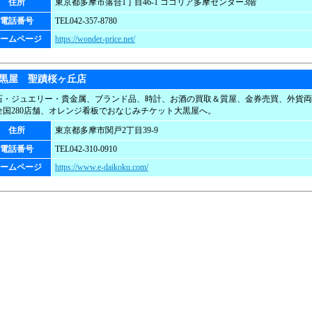
住所
東京都多摩市落合1丁目46-1 ココリア多摩センター3階
電話番号
TEL042-357-8780
ームページ
https://wonder-price.net/
黒屋 聖蹟桜ヶ丘店
石・ジュエリー・貴金属、ブランド品、時計、お酒の買取＆質屋、金券売買、外貨両
全国280店舗、オレンジ看板でおなじみチケット大黒屋へ。
住所
東京都多摩市関戸2丁目39-9
電話番号
TEL042-310-0910
ームページ
https://www.e-daikoku.com/