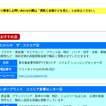
取り業者にお問い合わせの際は「買取り全国ナビを見た」とお伝えください。
たからや ザ・スクエア店
・プラチナ・貴金属・ダイヤモンド・ブランド品・時計・バッグ・切手・古銭・着物
道模型など、他社圧倒の高額買取金額で幅広く買取させていただきます。
住所
東京都多摩市関戸1丁目1-5 ザ・スクエア ショッピングセンター2F
電話番号
フリーダイヤル0120-88-5822
ームページ
https://www.otakaraya.jp/
ンダープライス ココリア多摩センター店
、貴金属、ブランドバッグ、財布や小物、時計、ジュエリーをはじめ、 お酒や楽器
、切手など、幅広い品目を高価お買取りしています。