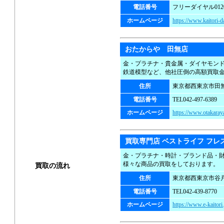
電話番号
フリーダイヤル0120-
ホームページ
https://www.kaitori-da
おたからや 田無店
金・プラチナ・貴金属・ダイヤモン
鉄道模型など、他社圧倒の高額買取
住所
東京都西東京市田無町
電話番号
TEL042-497-6389
ホームページ
https://www.otakaraya
買取専門店 ベストライフ フレ
金・プラチナ・時計・ブランド品・
様々な商品の買取をしております。
買取の流れ
住所
東京都西東京市谷戸町
買取方法
電話番号
TEL042-439-8770
ホームページ
https://www.e-kaitori.
店頭買取