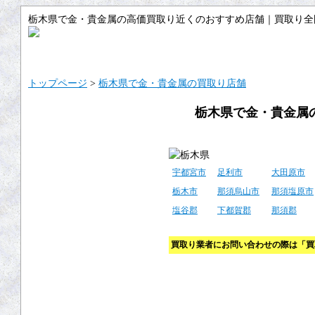
栃木県で金・貴金属の高価買取り近くのおすすめ店舗｜買取り全
トップ
サイトマップ
ご利用ガイ
トップページ
>
栃木県で金・貴金属の買取り店舗
栃木県で金・貴金属
宇都宮市
足利市
大田原市
栃木市
那須烏山市
那須塩原市
塩谷郡
下都賀郡
那須郡
買取り業者にお問い合わせの際は「買