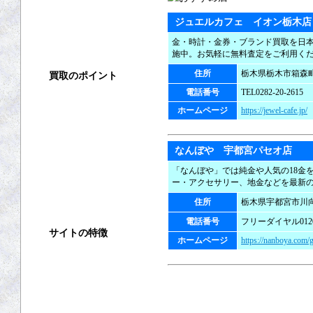
出張買取
ジュエルカフェ イオン栃木店
宅配買取
金・時計・金券・ブランド買取を日本
施中。お気軽に無料査定をご利用く
住所
栃木県栃木市箱森町3
買取のポイント
電話番号
TEL0282-20-2615
買取の基礎知識
ホームページ
https://jewel-cafe.jp/
高く売るコツ
なんぼや 宇都宮パセオ店
買取の注意点
「なんぼや」では純金や人気の18金
ー・アクセサリー、地金などを最新
買取対象商品
住所
栃木県宇都宮市川向町
電話番号
フリーダイヤル0120-
サイトの特徴
ホームページ
https://nanboya.com/g
ご利用ガイド
よくある質問