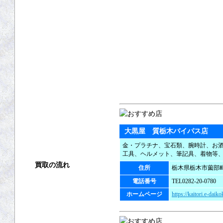
大黒屋 質栃木バイパス店
金・プラチナ、宝石類、腕時計、お
工具、ヘルメット、筆記具、着物等
買取の流れ
住所
栃木県栃木市薗部町3
電話番号
TEL0282-20-0780
買取方法
ホームページ
https://kaitori.e-daik
店頭買取