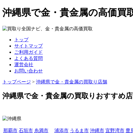
沖縄県で金・貴金属の高価買
トップ
サイトマップ
ご利用ガイド
よくある質問
運営会社
お問い合わせ
トップページ
>
沖縄県で金・貴金属の買取り店舗
沖縄県で金・貴金属の買取りおすすめ店
那覇市
石垣市
糸満市
浦添市
うるま市
沖縄市
宜野湾市
豊