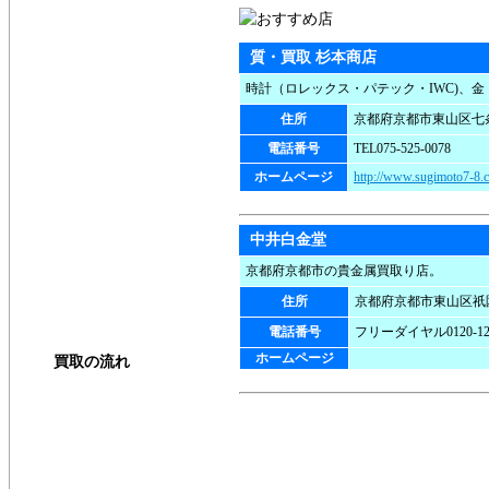
質・買取 杉本商店
時計（ロレックス・パテック・IWC)、
住所
京都府京都市東山区七条
電話番号
TEL075-525-0078
ホームページ
http://www.sugimoto7-8.c
中井白金堂
京都府京都市の貴金属買取り店。
住所
京都府京都市東山区祇園
電話番号
フリーダイヤル0120-125
ホームページ
買取の流れ
買取方法
店頭買取