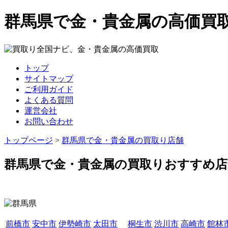
群馬県で金・貴金属の高価買
トップ
サイトマップ
ご利用ガイド
よくある質問
運営会社
お問い合わせ
トップページ
>
群馬県で金・貴金属の買取り店舗
群馬県で金・貴金属の買取りおすすめ店
前橋市
安中市
伊勢崎市
太田市
桐生市
渋川市
高崎市
館林